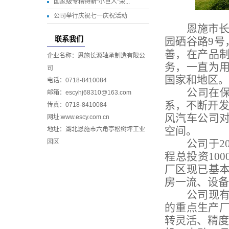
国家级专精特新“小巨人”荣...
公司举行庆祝七一庆祝活动
恩施市长
联系我们
园硒谷路9号
善，在产品
企业名称：恩施长源轴承制造有限公
务，一直为用
司
国家和地区
电话：0718-8410084
公司在保
邮箱：escyhj68310@163.com
系，不断开发
传真：0718-8410084
风汽车公司
网址:www.escy.com.cn
空间。
地址：湖北恩施市六角亭松树坪工业
公司于2
园区
程总投资100
厂区现已基
房一流、设备
公司现有
的重点生产厂
转灵活、精度