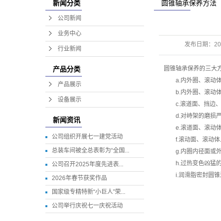
圆锥轴承保养方法
新闻分类
公司新闻
业务中心
发布日期：
20
行业新闻
圆锥轴承保养的三大方
产品分类
a.内外圈、滚动体
产品展示
b.内外圈、滚动体
设备展示
c.滚道面、挡边、
d.对峙架的磨损严
新闻资讯
e.滚道面、滚动体
公司组织开展七一建党活动
f.滚动面、滚动体
总装车间被全总表彰为“全国...
g.内圈内径面或外
h.过热变色凶猛
公司召开2025年度先进表...
i.润滑脂密封圆锥
2026年春节获奖作品
国家级专精特新“小巨人”荣...
公司举行庆祝七一庆祝活动