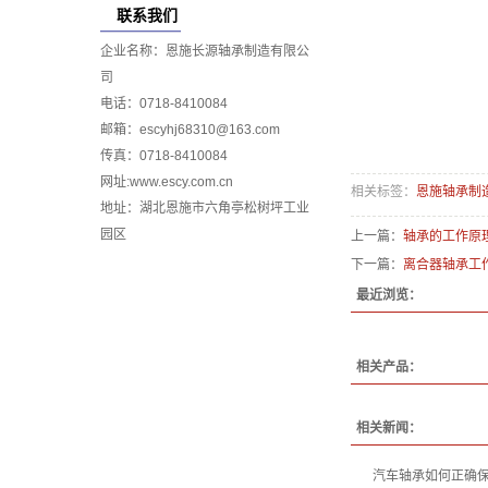
联系我们
企业名称：恩施长源轴承制造有限公
司
电话：0718-8410084
邮箱：escyhj68310@163.com
传真：0718-8410084
网址:www.escy.com.cn
相关标签：
恩施轴承制
地址：湖北恩施市六角亭松树坪工业
园区
上一篇：
轴承的工作原
下一篇：
离合器轴承工
最近浏览：
相关产品：
相关新闻：
汽车轴承如何正确