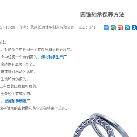
圆锥轴承保养方法
17-12-29
作者：
恩施长源轴承制造有限公司
点击：
241
法:
、对峙架个中任何一个有裂纹和呈现碎片的。
个中任何一个有剥离的。
湖北轴承生产厂
滚动体有显著卡伤的。
重或铆钉松动凶猛的。
生锈和有伤痕的。
上有显著压痕和打痕的。
圈外径上有蠕变的。
的。
恩施轴承制造厂
滚子轴承的密封圈和防尘盖破损来严重的。