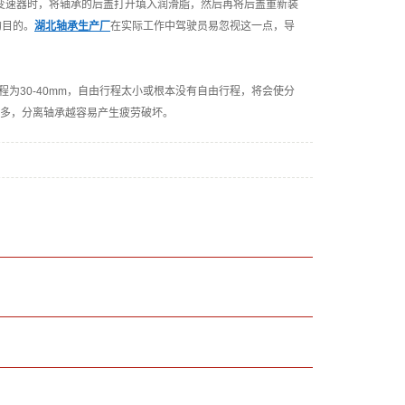
变速器时，将轴承的后盖打开填入润滑脂，然后再将后盖重新装
的目的。
湖北轴承生产厂
在实际工作中驾驶员易忽视这一点，导
30-40mm，自由行程太小或根本没有自由行程，将会使分
多，分离轴承越容易产生疲劳破坏。