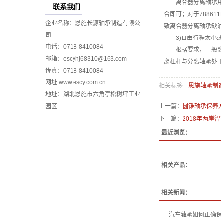
离合器分离轴承用黄
联系我们
合即可；对于7886
企业名称：恩施长源轴承制造有限公
致离合器分离轴承缺
司
3)自由行程太小或
电话：0718-8410084
根据要求，一般离合
邮箱：escyhj68310@163.com
离杠杆与分离轴承处
传真：0718-8410084
网址:www.escy.com.cn
相关标签：
恩施轴承制
地址：湖北恩施市六角亭松树坪工业
园区
上一篇：
圆锥轴承保养
下一篇：
2018年两岸
最近浏览：
相关产品：
相关新闻：
汽车轴承如何正确