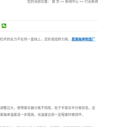
您的当前位置：
首 页
>>
新闻中心
>>
行业新闻
杠杆的反力不在同一直线上，还形成扭转力矩。
恩施轴承制造厂
调整过大，使得离合器分离不彻底，处于半接合半分离状态，这
离轴承温度进一步提高，当温度达到一定程度时便烧坏。