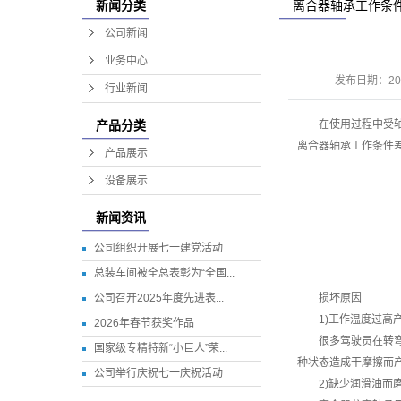
离合器轴承工作条
新闻分类
公司新闻
业务中心
发布日期：
20
行业新闻
在使用过程中受
产品分类
离合器轴承工作条件
产品展示
设备展示
新闻资讯
公司组织开展七一建党活动
总装车间被全总表彰为“全国...
公司召开2025年度先进表...
损坏原因
1)工作温度过高
2026年春节获奖作品
很多驾驶员在转弯或
国家级专精特新“小巨人”荣...
种状态造成干摩擦而
公司举行庆祝七一庆祝活动
2)缺少润滑油而