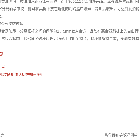
油润滑，黄油加入的方法有两种，对于360111分离轴承来说，应在维护时或拆下
11K分离轴承来说，则可将其拆下放在熔化的润滑脂中浸煮，冷却后取出，可达到润滑
油。
受载次数过多
器轴承与分离杠杆之间的间隙为2．5mm较为合适，反映在离合器踏板上的自由行程为
于常接合状态。根据疲劳破坏原理，轴承工作时间愈长，损坏情况愈严重；受载次数越
造厂
方法
智能装备制造论坛在郑州举行
保养
离合器轴承故障列举